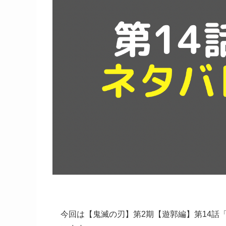
今回は
【鬼滅の刃】第2期【遊郭編】第14話