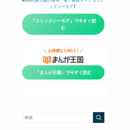
『コミックシーモア』で今すぐ読
む
＼
お得感ならNO.1！／
『まんが王国」で今すぐ読む