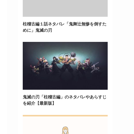
柱稽古編１話ネタバレ「鬼舞辻無惨を倒すた
めに」鬼滅の刃
鬼滅の刃「柱稽古編」のネタバレやあらすじ
を紹介【最新版】