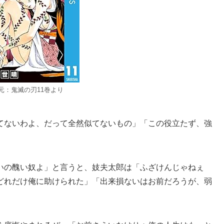
元：鬼滅の刃11巻より
てないわよ、だって全然似てないもの」「この役立たず、強
」
いの醜い奴よ」と言うと、妓夫太郎は「ふざけんじゃねぇ
どれだけ俺に助けられた」「出来損ないはお前だろうが、弱