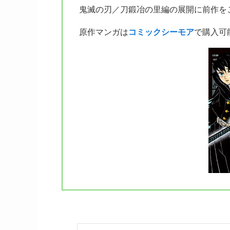
鬼滅の刃／刀鍛冶の里編の展開に前作を
原作マンガは
コミックシーモア
で購入可