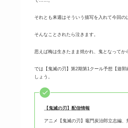
で……。
それとも来週はそういう描写を入れて今回の
そんなことされたら泣きます。
思えば梅は生きたまま焼かれ、鬼となってか
では【鬼滅の刃】第2期第1クール予想【遊郭
しょう。
【鬼滅の刃】配信情報
アニメ【鬼滅の刃】竈門炭治郎立志編、