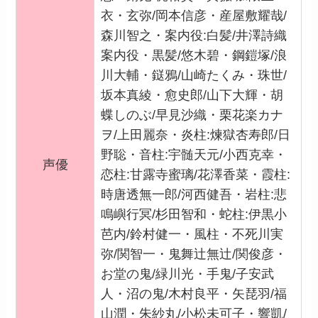
衣・玄弥/岡本信彦・産屋敷耀哉/
森川智之・案内役:白髪/井澤詩織
案内役・黒髪/悠木碧・鋼鎧塚/浪
川大輔・鎹鴉/山崎たくみ・珠世/
坂本真綾・愈史郎/山下大輝・胡
蝶しのぶ/早見沙織・栗花楽カナ
ヲ/上田麗奈・炎柱:煉獄杏寿郎/日
野聡・音柱:宇髄天元/小西克幸・
声優
恋柱:甘露寺蜜璃/花澤香菜・霞柱:
時唐透無一郎/河西健吾・岩柱:悲
鳴嶼行冥/杉田智和・蛇柱:伊黒小
芭内/鈴村健一・風柱・不死川実
弥/関智一・鬼舞辻無辻/関俊彦・
お堂の鬼/緑川光・手鬼/子安武
人・沼の鬼/木村良平・矢琵羽/福
山潤・朱紗丸/小松未可子・響凱/