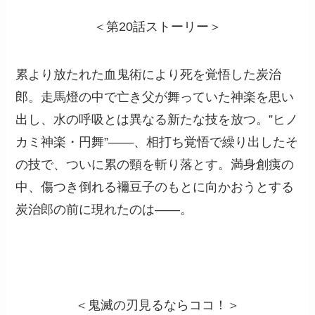
＜第20話ストーリー＞
累より放たれた血鬼術により死を覚悟した炭治
郎。走馬燈の中で亡き父が舞っていた神楽を思い
出し、水の呼吸とは異なる新たな技を放つ。”ヒノ
カミ神楽・円舞”――、相打ち覚悟で繰り出したそ
の技で、ついに累の頸を斬り落とす。満身創痍の
中、傷つき倒れる襧豆子のもとに向かおうとする
炭治郎の前に現れたのは――。
＜鬼滅の刃見るならココ！＞