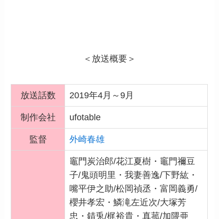
＜放送概要＞
放送話数
2019年4月～9月
制作会社
ufotable
監督
外崎春雄
竈門炭治郎/花江夏樹・竈門禰豆
子/鬼頭明里・我妻善逸/下野紘・
嘴平伊之助/松岡禎丞・富岡義勇/
櫻井孝宏・鱗滝左近次/大塚芳
忠・錆兎/梶裕貴・真菰/加隈亜