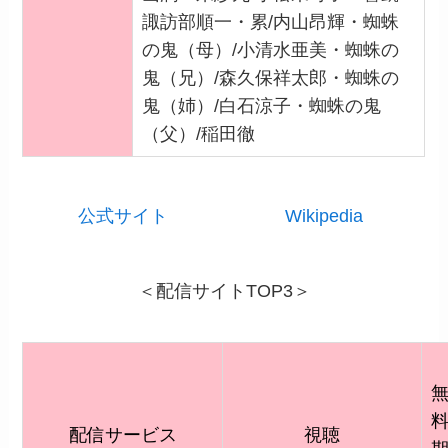
諏訪部順一・累/内山昂輝・蜘蛛
の鬼（母）/小清水亜美・蜘蛛の
鬼（兄）/森久保祥太郎・蜘蛛の
鬼（姉）/白石涼子・蜘蛛の鬼
（父）/稲田徹
公式サイト
Wikipedia
＜配信サイトTOP3＞
配信サービス
視聴