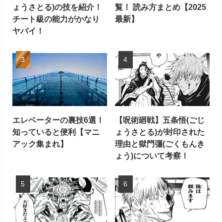
ょうさとる)の技を紹介！
覧！ 読み方まとめ【2025
チート級の能力がかなり
最新】
ヤバイ！
エレベーターの裏技6選！
【呪術廻戦】五条悟(ごじ
知っていると便利【マニ
ょうさとる)が封印された
アック集まれ】
理由と獄門彊(ごくもんき
ょう)について考察！