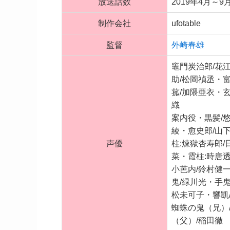
放送話数
2019年4月～9
制作会社
ufotable
監督
外崎春雄
竈門炭治郎/花
助/松岡禎丞・
菰/加隈亜衣・
織
案内役・黒髪/
綾・愈史郎/山
声優
柱:煉獄杏寿郎/
菜・霞柱:時唐
小芭内/鈴村健
鬼/緑川光・手
松未可子・響凱
蜘蛛の鬼（兄）
（父）/稲田徹