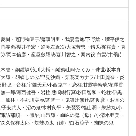
月
江夏樹・竈門禰豆子/鬼頭明里・我妻善逸/下野紘・嘴平伊之
富岡義勇/櫻井孝宏・鱗滝左近次/大塚芳忠・錆兎/梶裕貴・真
玄弥/岡本信彦・産屋敷耀哉/森川智之・案内役:白髪/井澤詩
悠木碧・鋼鎧塚/浪川大輔・鎹鴉/山崎たくみ・珠世/坂本真
下大輝・胡蝶しのぶ/早見沙織・栗花楽カナヲ/上田麗奈・炎
日野聡・音柱:宇髄天元/小西克幸・恋柱:甘露寺蜜璃/花澤香
透無一郎/河西健吾・岩柱:悲鳴嶼行冥/杉田智和・蛇柱:伊黒
一・風柱・不死川実弥/関智一・鬼舞辻無辻/関俊彦・お堂の
鬼/子安武人・沼の鬼/木村良平・矢琵羽/福山潤・朱紗丸/小
/諏訪部順一・累/内山昂輝・蜘蛛の鬼（母）/小清水亜美・
/森久保祥太郎・蜘蛛の鬼（姉）/白石涼子・蜘蛛の鬼