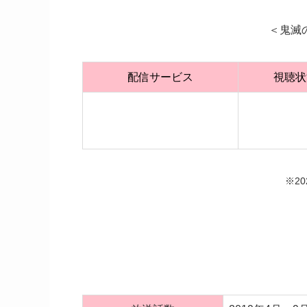
＜鬼滅
配信サービス
視聴状
※2