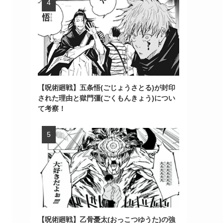
【呪術廻戦】五条悟(ごじょうさとる)が封印
された理由と獄門彊(ごくもんきょう)につい
て考察！
【呪術廻戦】乙骨憂太(おっこつゆうた)の強