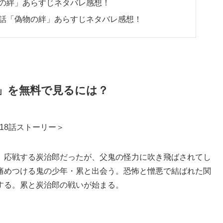
物の絆」あらすじネタバレ感想！
8話「偽物の絆」あらすじネタバレ感想！
絆」を無料で見るには？
18話ストーリー＞
。応戦する炭治郎だったが、父鬼の怪力に吹き飛ばされてし
痛めつける鬼の少年・累と出会う。恐怖と憎悪で結ばれた関
する。累と炭治郎の戦いが始まる。