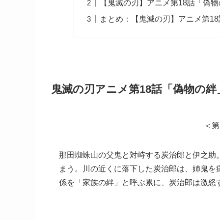
【鬼滅の刃】アニメ第18話「偽
まとめ：【鬼滅の刃】アニメ第1
鬼滅の刃アニメ第18話「偽物の
＜第
那田蜘蛛山の父鬼と対峙する炭治郎と伊之助
まう。川の近くに落下した炭治郎は、姉鬼を
係を「家族の絆」と呼ぶ累に、炭治郎は激怒