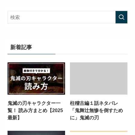
新着記事
鬼滅の刃キャラクター一
柱稽古編１話ネタバレ
覧！ 読み方まとめ【2025
「鬼舞辻無惨を倒すため
最新】
に」鬼滅の刃