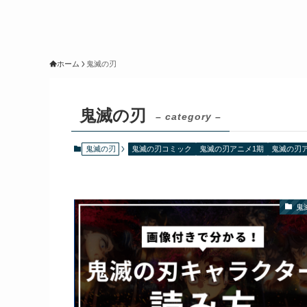
ホーム
鬼滅の刃
鬼滅の刃
– category –
鬼滅の刃
鬼滅の刃コミック
鬼滅の刃アニメ1期
鬼滅の刃
鬼