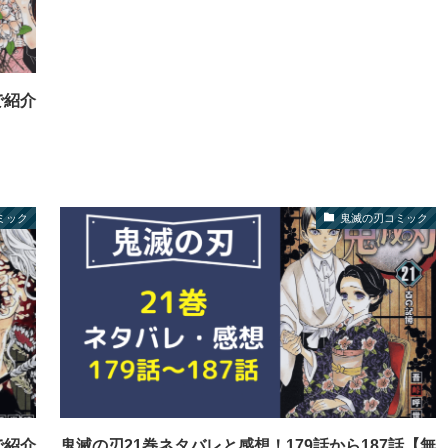
で紹介
ミック
鬼滅の刃コミック
で紹介
鬼滅の刃21巻ネタバレと感想！179話から187話【無