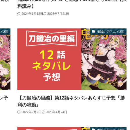
料読み】
2024年1月12日
2025年7月21日
メ2期
鬼滅の刃アニメ2期
レ予
【刀鍛冶の里編】第12話ネタバレあらすじ予想『勝
利の鳴動』
2022年2月2日
2023年4月24日