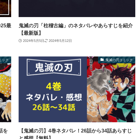
25最
鬼滅の刃「柱稽古編」のネタバレやあらすじを紹介
【最新版】
2024年5月5日
2024年5月12日
ミック
鬼滅の刃コミック
話を
【鬼滅の刃】4巻ネタバレ！26話から34話あらすじ
と感想【無料】