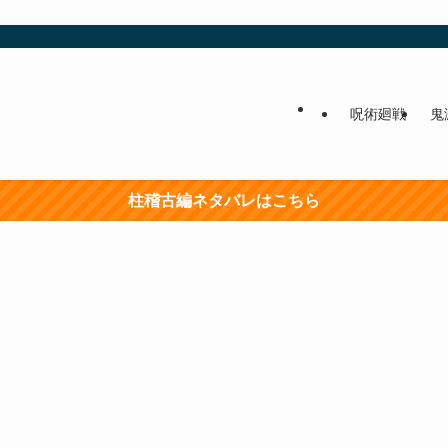
呪術廻戦
鬼
柱稽古編ネタバレはこちら