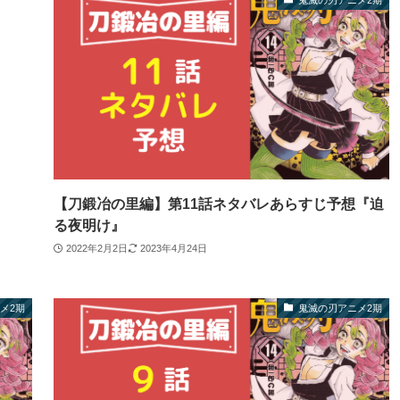
鬼滅の刃アニメ2期
【刀鍛冶の里編】第11話ネタバレあらすじ予想『迫
る夜明け』
2022年2月2日
2023年4月24日
メ2期
鬼滅の刃アニメ2期