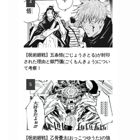
【呪術廻戦】五条悟(ごじょうさとる)が封印
された理由と獄門彊(ごくもんきょう)につい
て考察！
【呪術廻戦】乙骨憂太(おっこつゆうた)の強