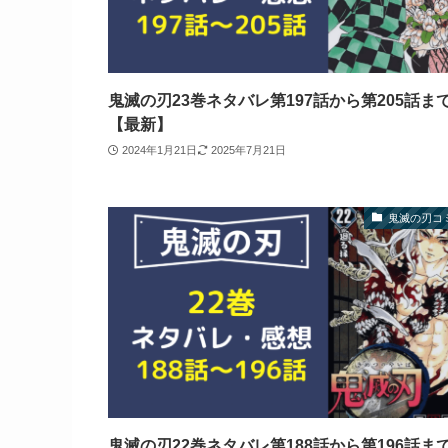
鬼滅の刃23巻ネタバレ第197話から第205話ま
【最新】
2024年1月21日
2025年7月21日
鬼滅の刃コ
鬼滅の刃22巻ネタバレ第188話から第196話ま