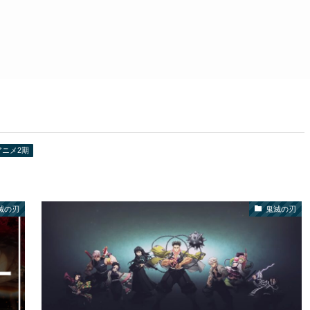
アニメ2期
滅の刃
鬼滅の刃