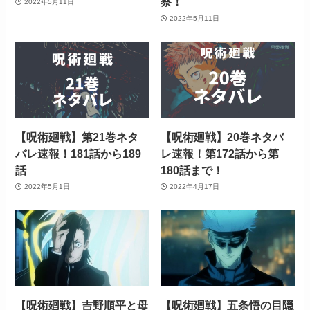
察！
2022年5月11日
2022年5月11日
【呪術廻戦】第21巻ネタ
【呪術廻戦】20巻ネタバ
バレ速報！181話から189
レ速報！第172話から第
話
180話まで！
2022年5月1日
2022年4月17日
【呪術廻戦】吉野順平と母
【呪術廻戦】五条悟の目隠