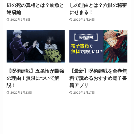
凪の死の真相とは？幼魚と
しの理由とは？六眼の秘密
逆罰編
にせまる！
2022年2月8日
2022年1月24日
【呪術廻戦】五条悟が最強
【最新】呪術廻戦を全巻無
の理由！無限について解
料で読めるおすすめ電子書
説！
籍アプリ
2022年1月23日
2022年1月17日