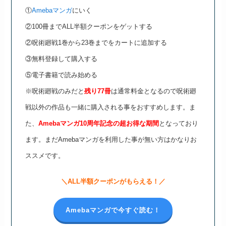
①
Amebaマンガ
にいく
②100冊までALL半額クーポンをゲットする
②呪術廻戦1巻から23巻までをカートに追加する
③無料登録して購入する
⑤電子書籍で読み始める
※呪術廻戦のみだと
残り77冊
は通常料金となるので呪術廻
戦以外の作品も一緒に購入される事をおすすめします。ま
た、
Amebaマンガ10周年記念の超お得な期間
となっており
ます。まだAmebaマンガを利用した事が無い方はかなりお
ススメです。
＼ALL半額クーポンがもらえる！／
Amebaマンガで今すぐ読む！