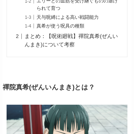
エリーとの血筋を受け継ぐものの虐げ
られて育つ
天与呪縛による高い戦闘能力
真希が使う呪具の種類
まとめ：【呪術廻戦】禪院真希(ぜんい
んまき)について考察
禪院真希(ぜんいんまき)とは？