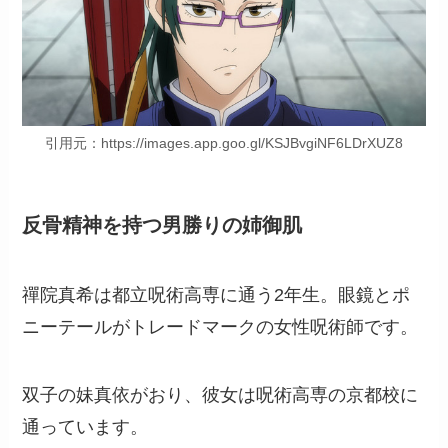
引用元：https://images.app.goo.gl/KSJBvgiNF6LDrXUZ8
反骨精神を持つ男勝りの姉御肌
禪院真希は都立呪術高専に通う2年生。眼鏡とポ
ニーテールがトレードマークの女性呪術師です。
双子の妹真依がおり、彼女は呪術高専の京都校に
通っています。