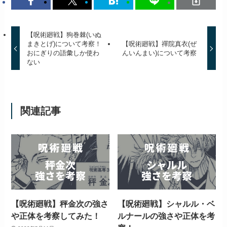
【呪術廻戦】狗巻棘(いぬ
まきとげ)について考察！
【呪術廻戦】禪院真衣(ぜ
おにぎりの語彙しか使わ
んいんまい)について考察
ない
関連記事
【呪術廻戦】秤金次の強さ
【呪術廻戦】シャルル・ベ
や正体を考察してみた！
ルナールの強さや正体を考