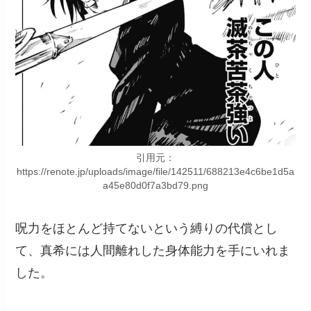
引用元：
https://renote.jp/uploads/image/file/142511/688213e4c6be1d5a
a45e80d0f7a3bd79.png
呪力をほとんど持てないという縛りの代償とし
て、真希には人間離れした身体能力を手にいれま
した。