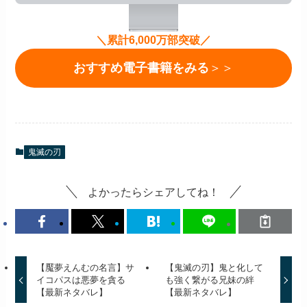
＼累計6,000万部突破／
おすすめ電子書籍をみる
＞＞
鬼滅の刃
よかったらシェアしてね！
【魘夢えんむの名言】サ
【鬼滅の刃】鬼と化して
イコパスは悪夢を貪る
も強く繋がる兄妹の絆
【最新ネタバレ】
【最新ネタバレ】