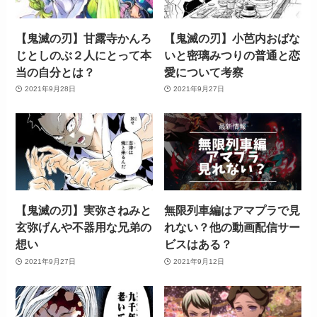
【鬼滅の刃】甘露寺かんろ
【鬼滅の刃】小芭内おばな
じとしのぶ２人にとって本
いと密璃みつりの普通と恋
当の自分とは？
愛について考察
2021年9月28日
2021年9月27日
【鬼滅の刃】実弥さねみと
無限列車編はアマプラで見
玄弥げんや不器用な兄弟の
れない？他の動画配信サー
想い
ビスはある？
2021年9月27日
2021年9月12日