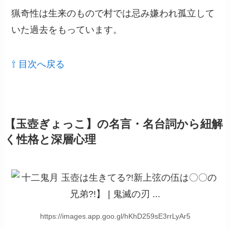
猟奇性は生来のもので村では忌み嫌われ孤立して
いた過去をもっています。
⇧ 目次へ戻る
【玉壺ぎょっこ】の名言・名台詞から紐解
く性格と深層心理
https://images.app.goo.gl/hKhD259sE3rrLyAr5