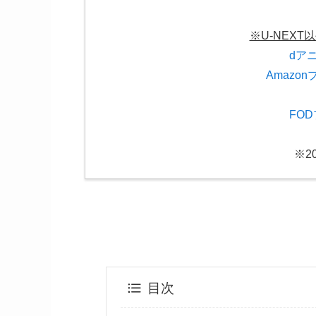
※U-NEX
dア
Amazo
FO
※2
目次