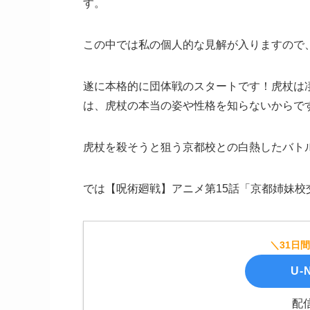
す。
この中では私の個人的な見解が入りますので
遂に本格的に団体戦のスタートです！虎杖は
は、虎杖の本当の姿や性格を知らないからで
虎杖を殺そうと狙う京都校との白熱したバト
では【呪術廻戦】アニメ第15話「京都姉妹校
＼31日
U-N
配