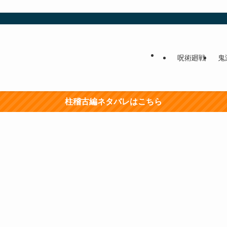
呪術廻戦
鬼
柱稽古編ネタバレはこちら