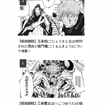
【呪術廻戦】五条悟(ごじょうさとる)が封印
された理由と獄門彊(ごくもんきょう)につい
て考察！
【呪術廻戦】乙骨憂太(おっこつゆうた)の強