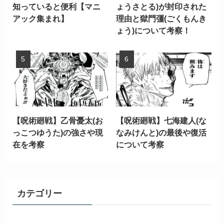
知っていると便利【マニ
ょうさとる)が封印された
アック集まれ】
理由と獄門彊(ごくもんき
ょう)について考察！
【呪術廻戦】乙骨憂太(お
【呪術廻戦】七海建人(な
っこつゆうた)の強さや現
なみけんと)の最後や復活
在を考察
について考察
カテゴリー