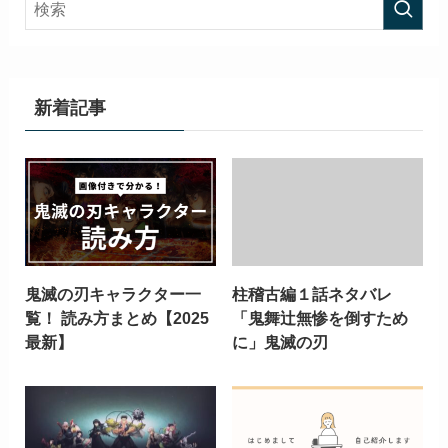
新着記事
鬼滅の刃キャラクター一
柱稽古編１話ネタバレ
覧！ 読み方まとめ【2025
「鬼舞辻無惨を倒すため
最新】
に」鬼滅の刃