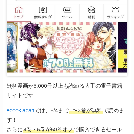
無料漫画が5,000冊以上も読める大手の電子書籍
サイトです。
ebookjapan
では、8/4まで
1〜3巻が無料
で読めま
す！
さらに
4巻・5巻が50％オフ
で購入できるセール