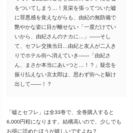
をついてしまう…！見栄を張ってついた嘘
に罪悪感を覚えながらも、由紀の無防備で
艶やかな姿に目が離せない「一度だけでい
いから、由紀さんのナカに…」――そし
て、セフレ交換当日…由紀と友人が二人き
りでホテル街へ消えていき――「由紀さ
ん、まさか本当にあいつと…！？」疑念を
振り払えない京太郎は、思わず街へと駆け
出して――！？
「嘘とセフレ」は全33巻で、全巻購入すると
6,000円程になります。結構高いので、少しでも
お得に読めたほうが嬉しいですよね？