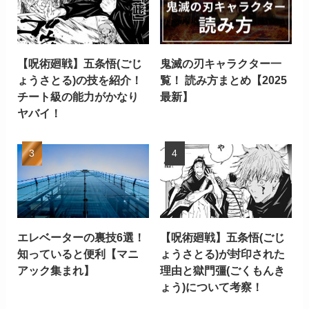
【呪術廻戦】五条悟(ごじ
鬼滅の刃キャラクター一
ょうさとる)の技を紹介！
覧！ 読み方まとめ【2025
チート級の能力がかなり
最新】
ヤバイ！
エレベーターの裏技6選！
【呪術廻戦】五条悟(ごじ
知っていると便利【マニ
ょうさとる)が封印された
アック集まれ】
理由と獄門彊(ごくもんき
ょう)について考察！