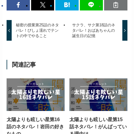
秘密の授業第25話のネタ
サクラ、サク第18話のネ
バレ！びしょ濡れでテン
タバレ！おばあちゃんの
トの中でやること
誕生日の記憶
関連記事
太陽よりも眩しい星第16
太陽よりも眩しい星第15
話のネタバレ！岩田の好き
話ネタバレ！がんばってい
なもの
る理由は