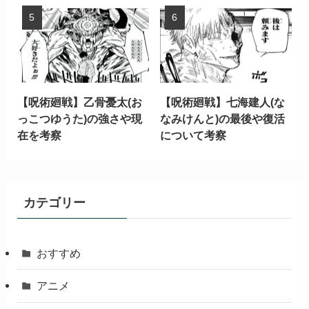
【呪術廻戦】乙骨憂太(お
【呪術廻戦】七海建人(な
っこつゆうた)の強さや現
なみけんと)の最後や復活
在を考察
について考察
カテゴリー
おすすめ
アニメ