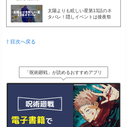
太陽よりも眩しい星第13話のネ
タバレ！隠しイベントは後夜祭
⇧ 目次へ戻る
「呪術廻戦」が読めるおすすめアプリ