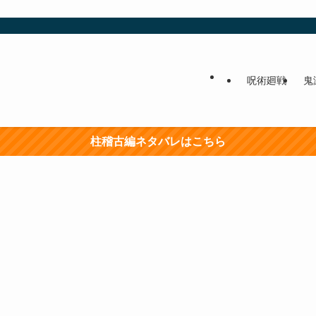
呪術廻戦
鬼
柱稽古編ネタバレはこちら