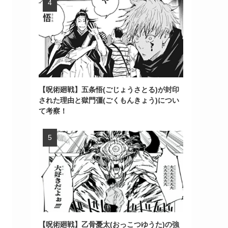
【呪術廻戦】五条悟(ごじょうさとる)が封印
された理由と獄門彊(ごくもんきょう)につい
て考察！
【呪術廻戦】乙骨憂太(おっこつゆうた)の強