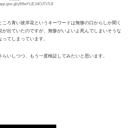
.app.goo.gl/yB8wYLiEJdCUTr7L8
ところ青い彼岸花というキーワードは無惨の口からしか聞く
説が出ていたのですが、無惨がいよいよ死んでしまいそうな
なってしまっています。
さらいしつつ、もう一度検証してみたいと思います。