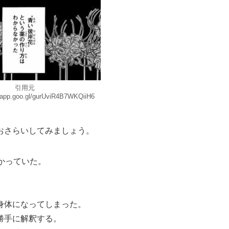
引用元
s.app.goo.gl/gurUviR4B7WKQiiH6
おさらいしてみましょう。
かっていた。
身体になってしまった。
勝手に解釈する。