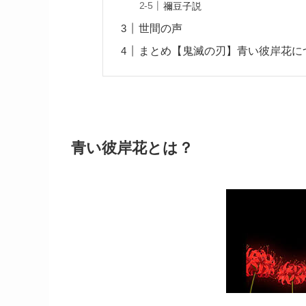
禰豆子説
世間の声
まとめ【鬼滅の刃】青い彼岸花に
青い彼岸花とは？