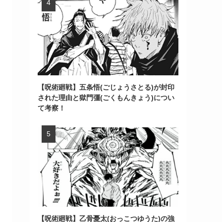
【呪術廻戦】五条悟(ごじょうさとる)が封印
された理由と獄門彊(ごくもんきょう)につい
て考察！
【呪術廻戦】乙骨憂太(おっこつゆうた)の強