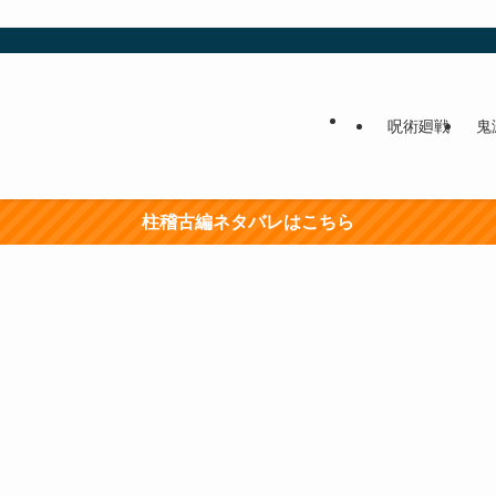
呪術廻戦
鬼
柱稽古編ネタバレはこちら