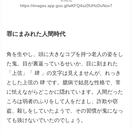
https://images.app.goo.gl/wKFQ4szDUHzDuNov7
罪にまみれた人間時代
角を生やし、頭に大きなコブを持つ老人の姿をし
た鬼。目が裏返っているせいか、目に刻まれた
「上弦」「 肆 」の文字は見えませんが、れっき
とした上弦の 肆 です。臆病で姑息な性格で、常
に怯えながらどこかに隠れています。人間だった
ころは弱者のふりをして人をだまし、詐欺や窃
盗、殺しをしていたようで、その習慣が鬼になっ
ても抜けないでいたのでしょう。