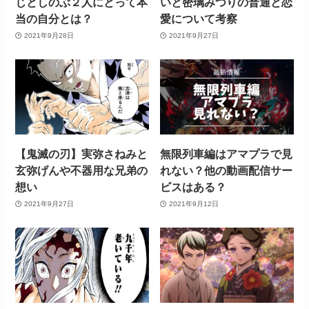
じとしのぶ２人にとって本
いと密璃みつりの普通と恋
当の自分とは？
愛について考察
2021年9月28日
2021年9月27日
【鬼滅の刃】実弥さねみと
無限列車編はアマプラで見
玄弥げんや不器用な兄弟の
れない？他の動画配信サー
想い
ビスはある？
2021年9月27日
2021年9月12日