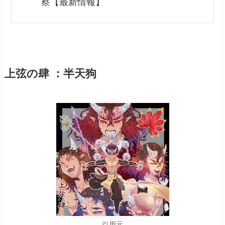
察【最新情報】
上弦の肆 ：半天狗
引用元