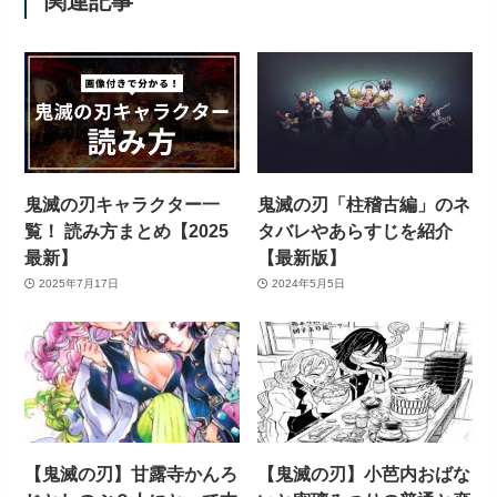
関連記事
鬼滅の刃キャラクター一
鬼滅の刃「柱稽古編」のネ
覧！ 読み方まとめ【2025
タバレやあらすじを紹介
最新】
【最新版】
2025年7月17日
2024年5月5日
【鬼滅の刃】甘露寺かんろ
【鬼滅の刃】小芭内おばな