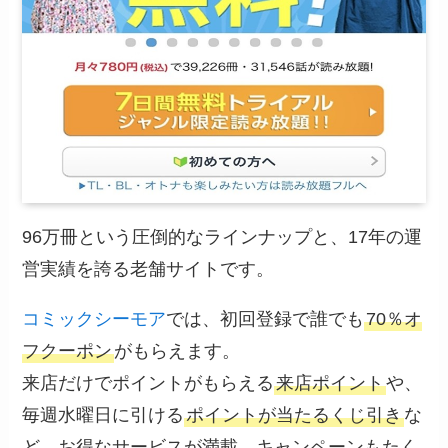
96万冊という圧倒的なラインナップと、17年の運
営実績を誇る老舗サイトです。
コミックシーモア
では、初回登録で誰でも
70％オ
フクーポン
がもらえます。
来店だけでポイントがもらえる
来店ポイント
や、
毎週水曜日に引ける
ポイントが当たるくじ引き
な
ど、お得なサービスが満載。キャンペーンもたく