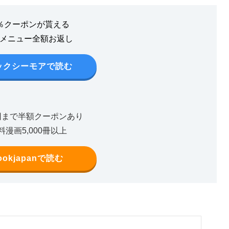
0％クーポンが貰える
額メニュー全額お返し
ックシーモアで読む
回まで半額クーポンあり
料漫画5,000冊以上
ookjapanで読む