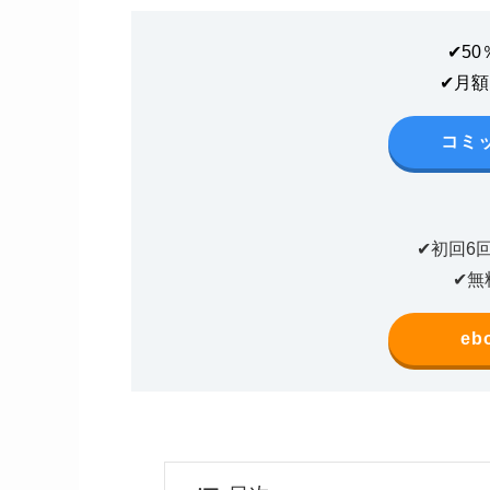
✔5
✔月
コミ
✔初回6
✔無
eb