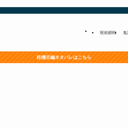
呪術廻戦
鬼
柱稽古編ネタバレはこちら