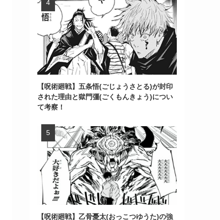
【呪術廻戦】五条悟(ごじょうさとる)が封印
された理由と獄門彊(ごくもんきょう)につい
て考察！
【呪術廻戦】乙骨憂太(おっこつゆうた)の強