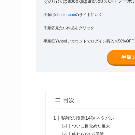
その方法はebookjapanの50％OFFク
手順①
ebookjapan
のサイトにいく
手順②見たい作品をクリック
手順③Yahoo!アカウントでログイン購入※50%O
半額
目次
秘密の授業14話ネタバレ
ついに目覚めた俊太
終わらない2回戦