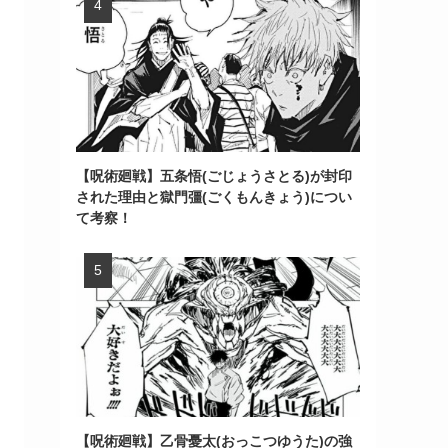
【呪術廻戦】五条悟(ごじょうさとる)が封印
された理由と獄門彊(ごくもんきょう)につい
て考察！
【呪術廻戦】乙骨憂太(おっこつゆうた)の強