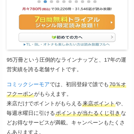
95万冊という圧倒的なラインナップと、17年の運
営実績を誇る老舗サイトです。
コミックシーモア
では、初回登録で誰でも
70％オ
フクーポン
がもらえます。
来店だけでポイントがもらえる
来店ポイント
や、
毎週水曜日に引ける
ポイントが当たるくじ引き
な
どお得なサービスが満載。キャンペーンもたくさ
んありますよ。